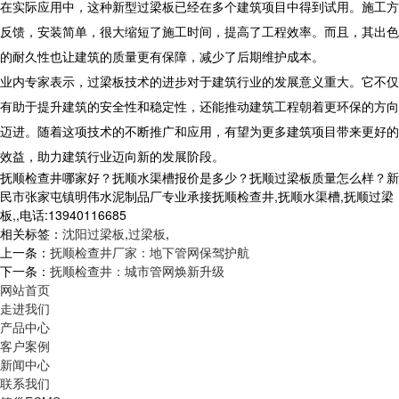
在实际应用中，这种新型过梁板已经在多个建筑项目中得到试用。施工方
反馈，安装简单，很大缩短了施工时间，提高了工程效率。而且，其出色
的耐久性也让建筑的质量更有保障，减少了后期维护成本。
业内专家表示，过梁板技术的进步对于建筑行业的发展意义重大。它不仅
有助于提升建筑的安全性和稳定性，还能推动建筑工程朝着更环保的方向
迈进。随着这项技术的不断推广和应用，有望为更多建筑项目带来更好的
效益，助力建筑行业迈向新的发展阶段。
抚顺检查井哪家好？抚顺水渠槽报价是多少？抚顺过梁板质量怎么样？新
民市张家屯镇明伟水泥制品厂专业承接抚顺检查井,抚顺水渠槽,抚顺过梁
板,,电话:13940116685
相关标签：
沈阳过梁板
,
过梁板
,
上一条：
抚顺检查井厂家：地下管网保驾护航
下一条：
抚顺检查井：城市管网焕新升级
网站首页
走进我们
产品中心
客户案例
新闻中心
联系我们