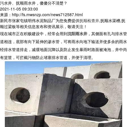
污水井、抚顺雨水井，傻傻分不清楚？
2021-11-05 09:33:00
来源：http://fs.mwsnzp.com/news712587.html
新民市张家屯镇明伟水泥制品厂为您免费提供
抚顺检查井
,抚顺水渠槽,抚
顺过梁板等相关信息发布和资讯展示，敬请关注！
现在城市正在积极建设中，经常会用到
沈阳雨水井
，其侧面有孔与排水管
道相连，底部有向下延伸的渗水管，可将雨水向地下输送并使多余的雨水
经排水管道排走，减缓地面沉降以及防止发生暴雨时路面被淹泡，井中尚
有篮筐，可拦截污物防止堵塞排水管道，并便于清理。