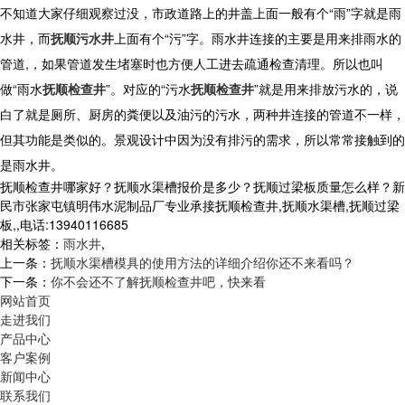
不知道大家仔细观察过没，市政道路上的井盖上面一般有个“雨”字就是雨
水井，而
抚顺污水井
上面有个“污”字。雨水井连接的主要是用来排雨水的
管道,，如果管道发生堵塞时也方便人工进去疏通检查清理。所以也叫
做“雨水
抚顺检查井
”。对应的“污水
抚顺检查井
”就是用来排放污水的，说
白了就是厕所、厨房的粪便以及油污的污水，两种井连接的管道不一样，
但其功能是类似的。景观设计中因为没有排污的需求，所以常常接触到的
是雨水井。
抚顺检查井哪家好？抚顺水渠槽报价是多少？抚顺过梁板质量怎么样？新
民市张家屯镇明伟水泥制品厂专业承接抚顺检查井,抚顺水渠槽,抚顺过梁
板,,电话:13940116685
相关标签：
雨水井
,
上一条：
抚顺水渠槽模具的使用方法的详细介绍你还不来看吗？
下一条：
你不会还不了解抚顺检查井吧，快来看
网站首页
走进我们
产品中心
客户案例
新闻中心
联系我们