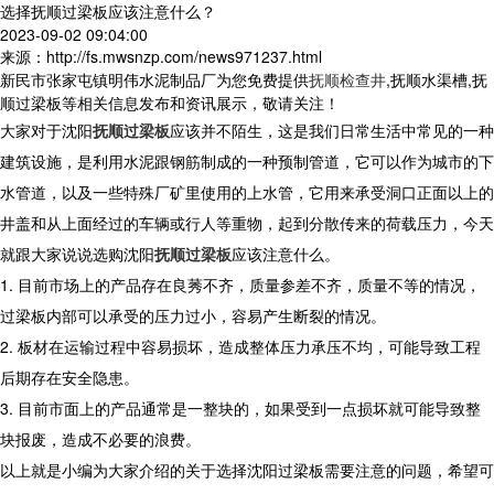
选择抚顺过梁板应该注意什么？
2023-09-02 09:04:00
来源：http://fs.mwsnzp.com/news971237.html
新民市张家屯镇明伟水泥制品厂为您免费提供
抚顺检查井
,抚顺水渠槽,抚
顺过梁板等相关信息发布和资讯展示，敬请关注！
大家对于沈阳
抚顺过梁板
应该并不陌生，这是我们日常生活中常见的一种
建筑设施，是利用水泥跟钢筋制成的一种预制管道，它可以作为城市的下
水管道，以及一些特殊厂矿里使用的上水管，它用来承受洞口正面以上的
井盖和从上面经过的车辆或行人等重物，起到分散传来的荷载压力，今天
就跟大家说说选购沈阳
抚顺过梁板
应该注意什么。
1.
目前市场上的产品存在良莠不齐，质量参差不齐，质量不等的情况，
过梁板内部可以承受的压力过小，容易产生断裂的情况。
2.
板材在运输过程中容易损坏，造成整体压力承压不均，可能导致工程
后期存在安全隐患。
3.
目前市面上的产品通常是一整块的，如果受到一点损坏就可能导致整
块报废，造成不必要的浪费。
以上就是小编为大家介绍的关于选择沈阳过梁板需要注意的问题，希望可